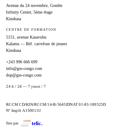
Avenue du 24 novembre, Gombe
Infinity Center, 5ème étage
Kinshasa
CENTRE DE FORMATION
5151, avenue Kasavubu
Kalamu — Réf. carrefour de jeunes
Kinshasa
+243 996 666 699
info@gss-congo.com
dop@gss-congo.com
24 h / 24 — 7 jours / 7
RCCM CD/KIN/RCCM/14-B-5645
IDNAT 01-83-189525D
N° Impôt A150011U
t
elic
.
Site par