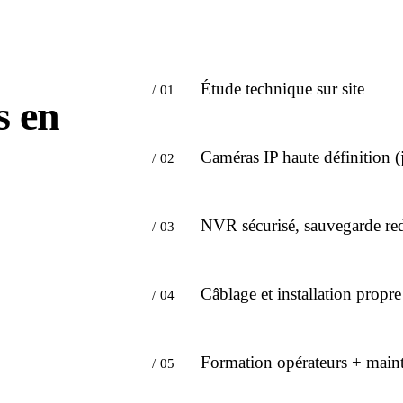
Étude technique sur site
/ 01
s en
Caméras IP haute définition (
/ 02
NVR sécurisé, sauvegarde re
/ 03
Câblage et installation propre
/ 04
Formation opérateurs + main
/ 05