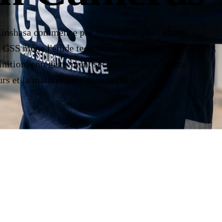
Kinshasa commence par marcher le site : choix
t. GSS mène l'étude technique, déploie du
nition, enregistrement sécurisé — puis assure
urs et la maintenance dans la durée.