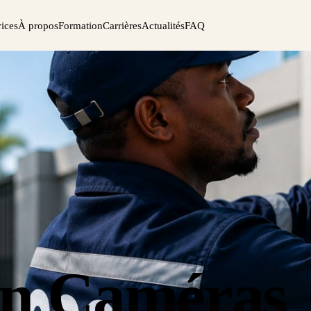
vices
À propos
Formation
Carrières
Actualités
FAQ
ion Caméras