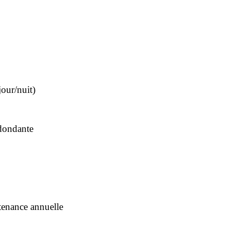
jour/nuit)
dondante
tenance annuelle