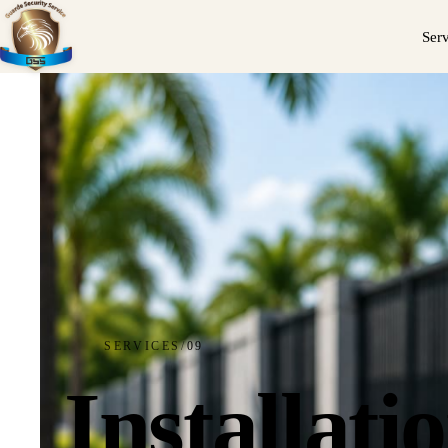
Ser
SERVICES
/
09
Installat