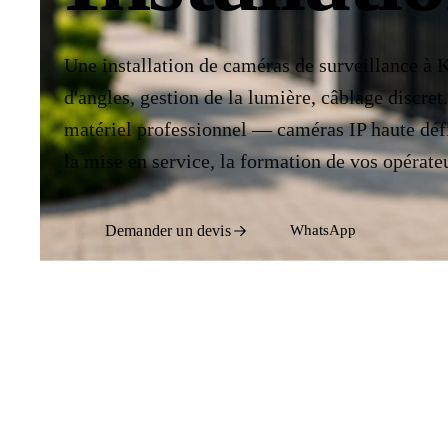
Une installation de caméras de surveillance à 
d'angles, gestion de la lumière, câblage discre
matériel professionnel — caméras IP haute défi
la mise en service, la formation de vos opérate
WhatsApp
Demander un devis